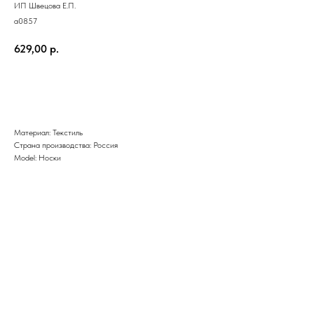
ИП Швецова Е.П.
a0857
629,00
р.
Добавить в корзину
Материал: Текстиль
Страна производства: Россия
Model: Носки