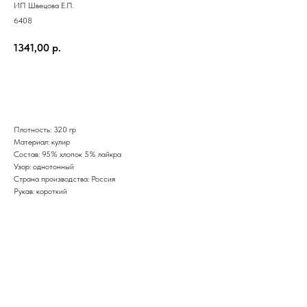
ИП Швецова Е.П.
6408
1341,00
р.
Добавить в корзину
Плотность: 320 гр
Материал: кулир
Состав: 95% хлопок 5% лайкра
Узор: однотонный
Страна производства: Россия
Рукав: короткий