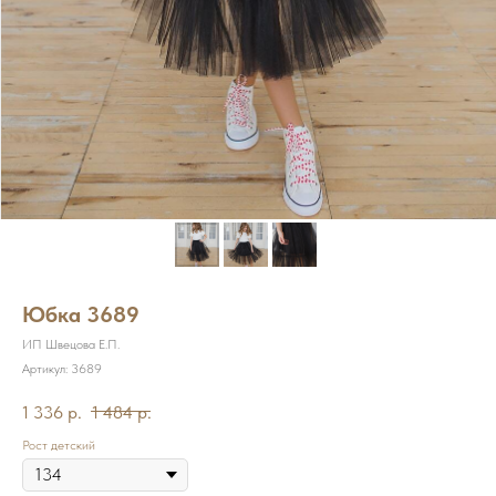
Юбка 3689
ИП Швецова Е.П.
Артикул:
3689
1 336
р.
1 484
р.
Рост детский