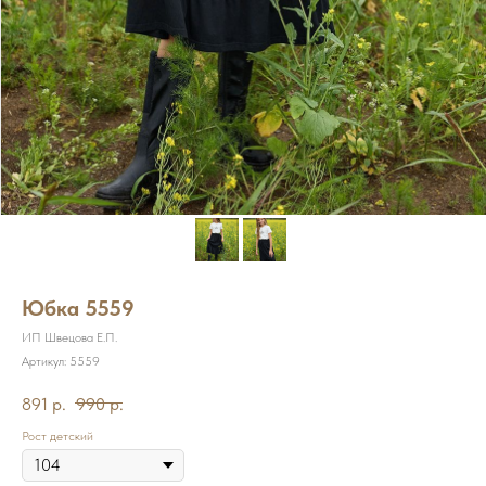
Юбка 5559
ИП Швецова Е.П.
Артикул:
5559
891
р.
990
р.
Рост детский