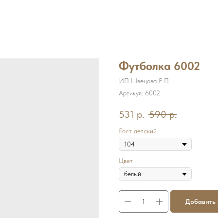
Футболка 6002
ИП Швецова Е.П.
Артикул:
6002
531
р.
590
р.
Рост детский
Цвет
Добавить 