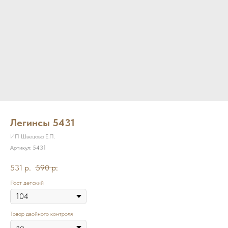
Легинсы 5431
ИП Швецова Е.П.
Артикул:
5431
531
р.
590
р.
Рост детский
Товар двойного контроля