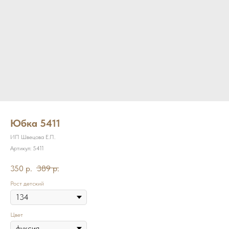
Юбка 5411
ИП Швецова Е.П.
Артикул:
5411
350
р.
389
р.
Рост детский
Цвет