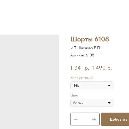
Шорты 6108
ИП Швецова Е.П.
Артикул:
6108
1 341
р.
1 490
р.
Рост детский
Цвет
Добавить 