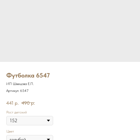
Футболка 6547
ИП Швецова Е.П.
Артикул:
6547
441
р.
490
р.
Рост детский
Цвет