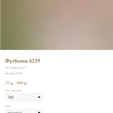
Футболка 6239
ИП Швецова Е.П.
Артикул:
6239
711
р.
790
р.
Рост детский
Цвет