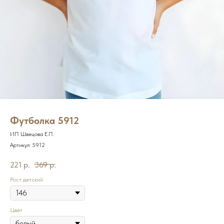
Футболка 5912
ИП Швецова Е.П.
Артикул:
5912
221
р.
369
р.
Рост детский
Цвет