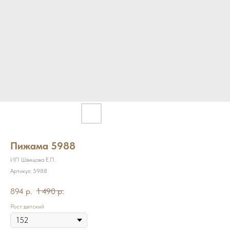
Пижама 5988
ИП Швецова Е.П.
Артикул:
5988
894
р.
1 490
р.
Рост детский