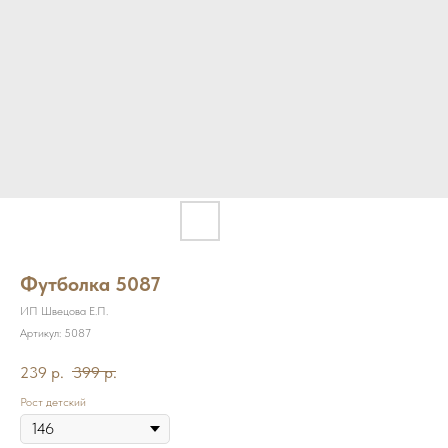
Футболка 5087
ИП Швецова Е.П.
Артикул:
5087
239
р.
399
р.
Рост детский