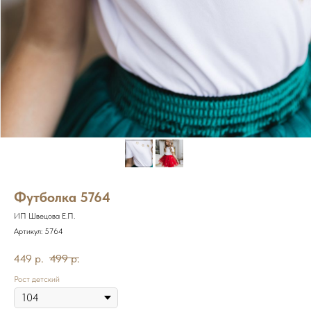
Футболка 5764
ИП Швецова Е.П.
Артикул:
5764
449
р.
499
р.
Рост детский