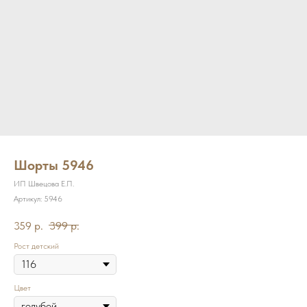
Шорты 5946
ИП Швецова Е.П.
Артикул:
5946
359
р.
399
р.
Рост детский
Цвет