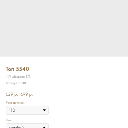
Топ 5540
ИП Швецова Е.П.
Артикул:
5540
629
р.
699
р.
Рост детский
Цвет