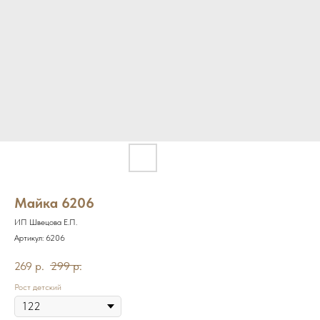
Майка 6206
ИП Швецова Е.П.
Артикул:
6206
269
р.
299
р.
Рост детский