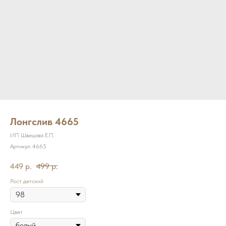
Лонгслив 4665
ИП Швецова Е.П.
Артикул:
4665
449
р.
499
р.
Рост детский
Цвет