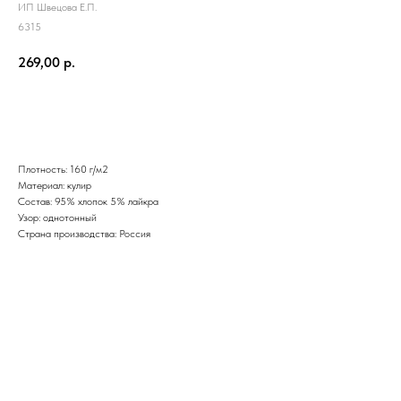
ИП Швецова Е.П.
6315
269,00
р.
Добавить в корзину
Плотность: 160 г/м2
Материал: кулир
Состав: 95% хлопок 5% лайкра
Узор: однотонный
Страна производства: Россия