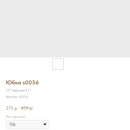
Юбка s0056
ИП Швецова Е.П.
Артикул:
s0056
275
р.
459
р.
Рост детский