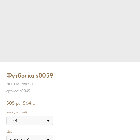
Футболка s0059
ИП Швецова Е.П.
Артикул:
s0059
508
р.
564
р.
Рост детский
Цвет