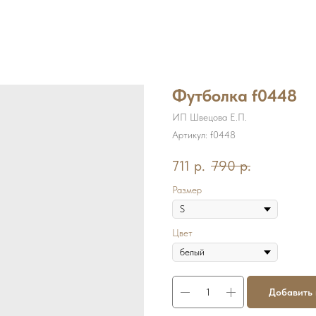
Футболка f0448
ИП Швецова Е.П.
Артикул:
f0448
711
р.
790
р.
Размер
Цвет
Добавить 