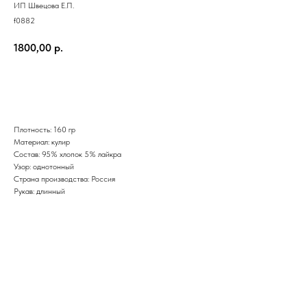
ИП Швецова Е.П.
f0882
1800,00
р.
Добавить в корзину
Плотность: 160 гр
Материал: кулир
Состав: 95% хлопок 5% лайкра
Узор: однотонный
Страна производства: Россия
Рукав: длинный