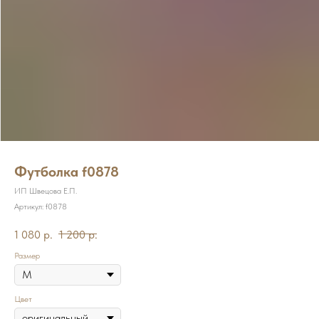
Футболка f0878
ИП Швецова Е.П.
Артикул:
f0878
1 080
р.
1 200
р.
Размер
Цвет