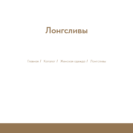
Лонгсливы
Главная
/
Каталог
/
Женская одежда
/
Лонгсливы